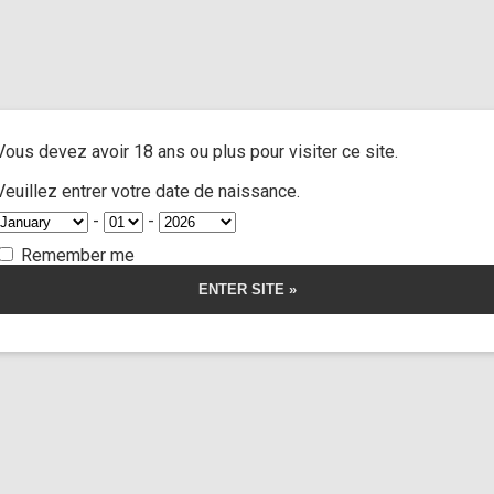
 on feet”
A
ACTRESSES
CUSTOM MOVIES
FOOT FETISH
S
Vous devez avoir 18 ans ou plus pour visiter ce site.
 feet
Veuillez entrer votre date de naissance.
-
-
Remember me
Isabel Love
36:01
orship
Somnus
Limp Wors
stom 147
Cus
43,00
€
r la vidéo
Voir l