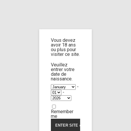
Home
Home
/
Shop
/ Products tagged “dildo in the mouth”
Vous devez
dildo in the
avoir 18 ans
ou plus pour
visiter ce site.
mouth
Veuillez
entrer votre
date de
naissance.
-
-
Anna de Ville
Amirah Adara
116:49
Remember
Limp Worship
Somnus
Thanatos
5.00
5
1
out
me
of
1 for my sis 8
based
on
41,00
€
customer
rating