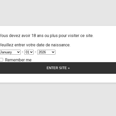
d guy tease”
A
ACTRESSES
CUSTOM MOVIES
FOOT FETISH
S
Vous devez avoir 18 ans ou plus pour visiter ce site.
y tease
Veuillez entrer votre date de naissance.
-
-
Remember me
orship
Somnus
Jane doe n°7
37:21
ut
e field between
Limp Wors
mer
s
 trees
Fore
14,00
€
r la vidéo
Voir l