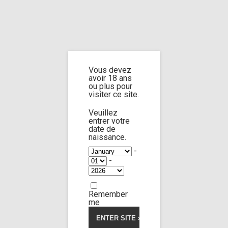
Home
Home
/
Shop
/ Products tagged “body posing”
Vous devez
body posing
avoir 18 ans
ou plus pour
visiter ce site.
Veuillez
entrer votre
date de
Lola Morango
19:52
naissance.
-
-
Limp Worship
Somnus
Igno and sleepy 3
20,00
€
Remember
me
Voir la vidéo