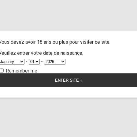
 through ankle job”
A
ACTRESSES
CUSTOM MOVIES
FOOT FETISH
S
Vous devez avoir 18 ans ou plus pour visiter ce site.
rough ankle job
Veuillez entrer votre date de naissance.
-
-
Remember me
Dalila Dark
23:52
orship
Thanatos
stom 90 sequel
r la vidéo