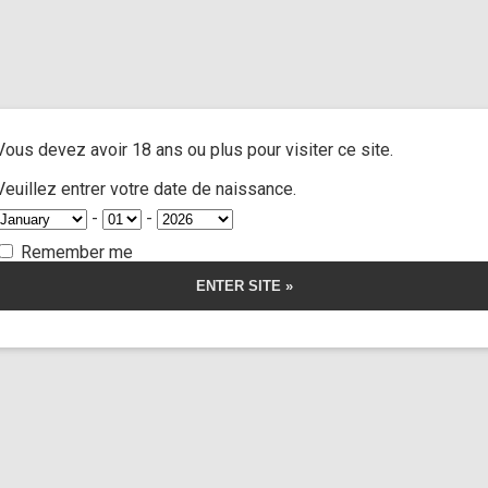
atos
/ Custom 90 sequel
A
ACTRESSES
CUSTOM MOVIES
FOOT FETISH
S
Vous devez avoir 18 ans ou plus pour visiter ce site.
 90 sequel
Veuillez entrer votre date de naissance.
-
-
Remember me