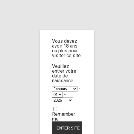
Home
Home
/
Shop
/ Products tagged “already dead”
Vous devez
already dead
avoir 18 ans
ou plus pour
visiter ce site.
Veuillez
entrer votre
date de
Victoria Pure
87:03
naissance.
-
-
Limp Worship
Thanatos
5.00
5
1
out
of
Strip cut the corpse 2
based
Remember
on
29,00
€
customer
me
rating
Voir la vidéo