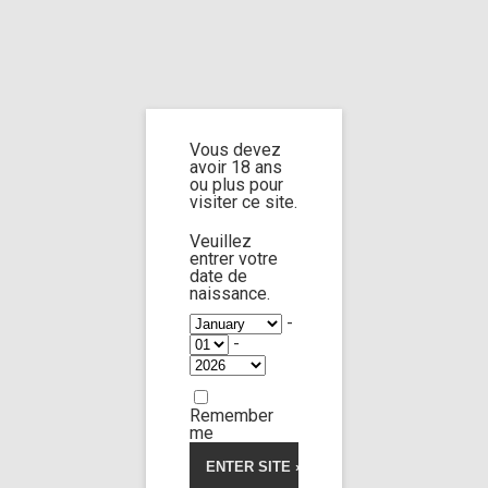
Home
Home
/
Shop
/ Products tagged “dead foot worship”
Vous devez
dead foot
avoir 18 ans
ou plus pour
visiter ce site.
worship
Veuillez
entrer votre
date de
naissance.
-
-
Victoria Pure
87:03
Remember
me
Limp Worship
Thanatos
5.00
5
1
out
of
Strip cut the corpse 2
based
on