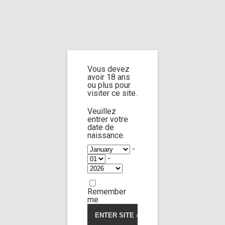
Home
Home
/
Shop
/ Products tagged “multiple carrying”
Vous devez
multiple
avoir 18 ans
ou plus pour
visiter ce site.
carrying
Veuillez
entrer votre
date de
naissance.
-
-
Zoe Breiny
58:51
Remember
Limp Worship
Thanatos
5.00
5
1
out
me
of
Teen casting sequel
based
on
34,00
€
customer
rating