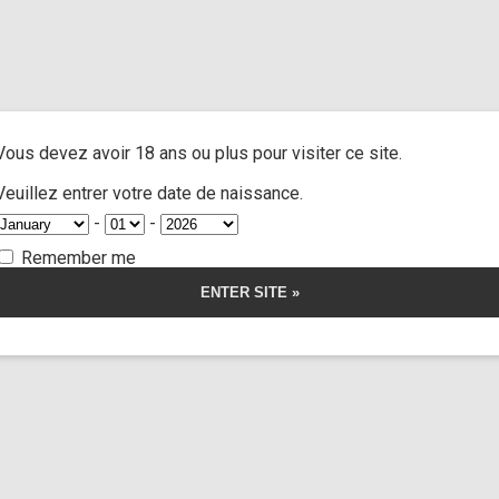
us
/ Sneakers bitch
A
ACTRESSES
CUSTOM MOVIES
FOOT FETISH
S
Vous devez avoir 18 ans ou plus pour visiter ce site.
rs bitch
Veuillez entrer votre date de naissance.
-
-
Remember me