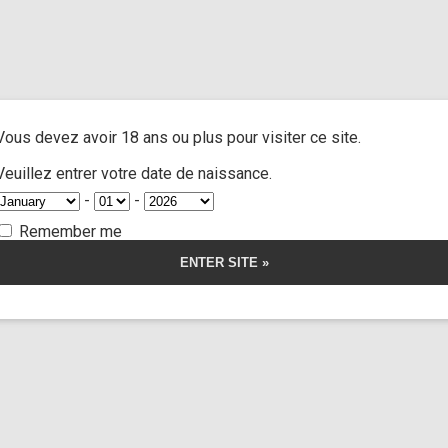
ngue out”
A
ACTRESSES
CUSTOM MOVIES
FOOT FETISH
S
Vous devez avoir 18 ans ou plus pour visiter ce site.
 out
Veuillez entrer votre date de naissance.
-
-
Remember me
Black Angel
97:49
orship
Somnus
Limp Wors
s teacher
Hap
41,00
€
r la vidéo
Voir l