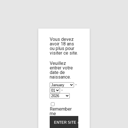
Home
Home
/
Shop
/ Products tagged “pantyhose ripped”
Vous devez
pantyhose
avoir 18 ans
ou plus pour
visiter ce site.
ripped
Veuillez
entrer votre
date de
naissance.
-
-
Yessica Bunny
100:15
Remember
Limp Worship
Somnus
me
Sneakers bitch
35,00
€