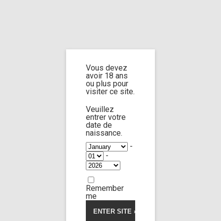
Home
Home
/
Shop
/
Limp Worship
/
Somnus
/ Custom 105
Vous devez
Custom 105
avoir 18 ans
ou plus pour
visiter ce site.
4.50
5
2
out of
based on
Veuillez
customer
entrer votre
ratings
date de
naissance.
-
-
Remember
me