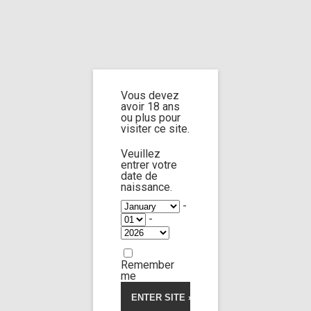
Home
Home
/
Shop
/ Products tagged “necro footjob”
Vous devez
necro footjob
avoir 18 ans
ou plus pour
visiter ce site.
Veuillez
entrer votre
date de
Zoe Breiny
58:51
naissance.
-
-
Limp Worship
Thanatos
5.00
5
1
out
of
Teen casting sequel
based
on
34,00
€
customer
Remember
rating
me
Voir la vidéo