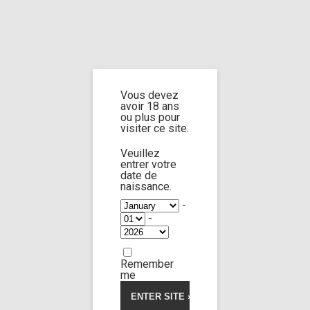
Home
Home
/
Shop
/ Products tagged “nostril licking”
Vous devez
nostril licking
avoir 18 ans
ou plus pour
visiter ce site.
Veuillez
entrer votre
date de
Ariela Donovan
72:01
naissance.
-
-
Uncategorized
Limp Worship
Somnus
5.00
5
1
out
of
Custom 125
based
Remember
on
25,00
€
customer
me
rating
Voir la vidéo