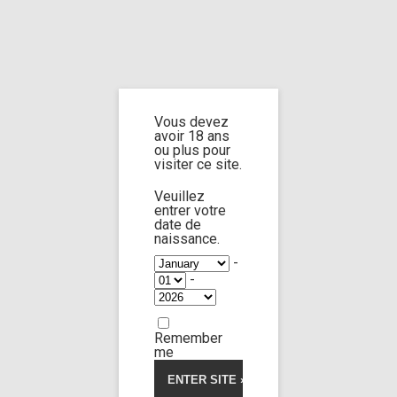
Home
Home
/
Shop
/
Limp Worship
/
Somnus
/ Custom 95
Vous devez
Custom 95
avoir 18 ans
ou plus pour
visiter ce site.
Veuillez
entrer votre
date de
naissance.
-
-
Remember
me