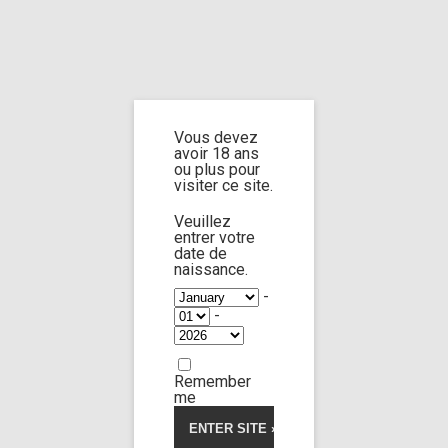
Home
Home
/
Shop
/ Products tagged “not realistic ko with hammer”
Vous devez
not realistic
avoir 18 ans
ou plus pour
visiter ce site.
ko with
Veuillez
entrer votre
date de
hammer
naissance.
-
-
Remember
Jane doe n°7
31:21
me