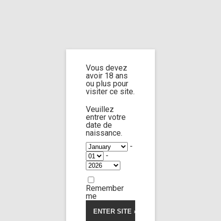
Home
Home
/
Shop
/ Products tagged “sleepy feet”
Vous devez
sleepy feet
avoir 18 ans
ou plus pour
visiter ce site.
Veuillez
entrer votre
date de
Mia Mi
135:10
naissance.
-
-
Limp Worship
Somnus
Happy Marriage
41,00
€
Remember
me
Voir la vidéo