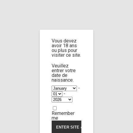
Home
Home
/
Shop
/
Limp Worship
/
Somnus
/ My little sleepy bird
Vous devez
My little sleepy
avoir 18 ans
ou plus pour
visiter ce site.
bird
Veuillez
entrer votre
date de
naissance.
-
-
Remember
me