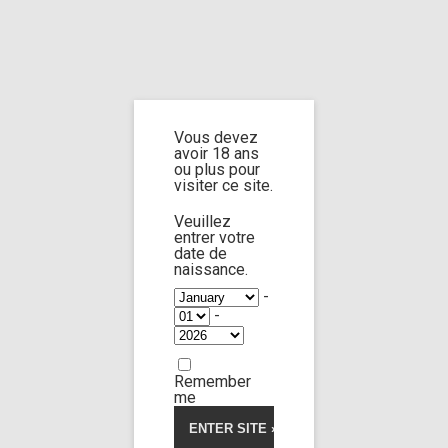
Home
Home
/
Shop
/ Products tagged “socks off”
Vous devez
socks off
avoir 18 ans
ou plus pour
visiter ce site.
Veuillez
entrer votre
date de
Luna Yamagishi
Nikoletta Queen
167:16
naissance.
-
-
Limp Worship
Somnus
5.00
5
2
out
of
Custom 150
based
on
53,00
€
customer
Remember
ratings
me
Voir la vidéo