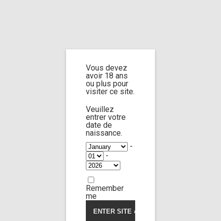
Home
Home
/
Shop
/ Products tagged “sweaty feet”
Vous devez
sweaty feet
avoir 18 ans
ou plus pour
visiter ce site.
Veuillez
entrer votre
date de
Isabella de Laa
Vanessa Alessia
65:06
naissance.
-
-
Limp Worship
Somnus
5.00
5
1
out
of
1 for my sis 6
based
Remember
on
33,00
€
customer
me
rating
Voir la vidéo