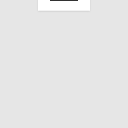
bonus custom 25
0,00
€
extra