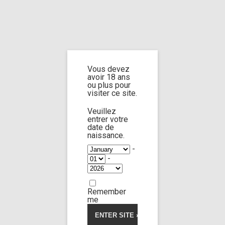
Home
Home
/
Shop
/
Limp Worship
/
Cast and extra
/ bonus custom 25
Vous devez
bonus custom 25
avoir 18 ans
ou plus pour
visiter ce site.
Veuillez
5.00
5
1
out of
entrer votre
based on
date de
customer
naissance.
rating
-
-
Remember
me