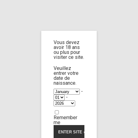
Home
Home
/
Shop
/
Limp Worship
/
Cast and extra
/ cast jane doe n°14 part
3
Vous devez
avoir 18 ans
cast jane doe n°14
ou plus pour
visiter ce site.
part 3
Veuillez
entrer votre
date de
naissance.
-
-
Remember
me