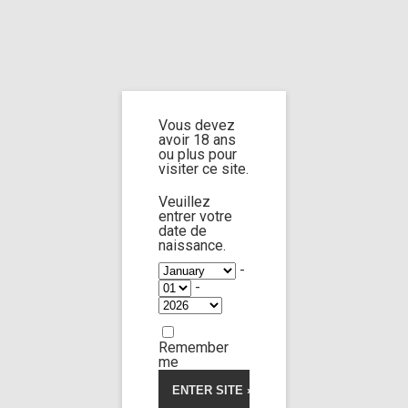
Home
Home
/
Shop
/
Limp Worship
/
Cast and extra
/ Cast Allison Sweet part
3
Vous devez
avoir 18 ans
Cast Allison
ou plus pour
visiter ce site.
Sweet part 3
Veuillez
entrer votre
date de
naissance.
-
-
Remember
me