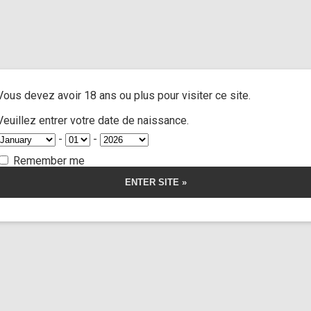
and extra
/ Cast anal Emily Pink part 2
A
ACTRESSES
CUSTOM MOVIES
FOOT FETISH
S
Vous devez avoir 18 ans ou plus pour visiter ce site.
al Emily Pink par
Veuillez entrer votre date de naissance.
-
-
Remember me