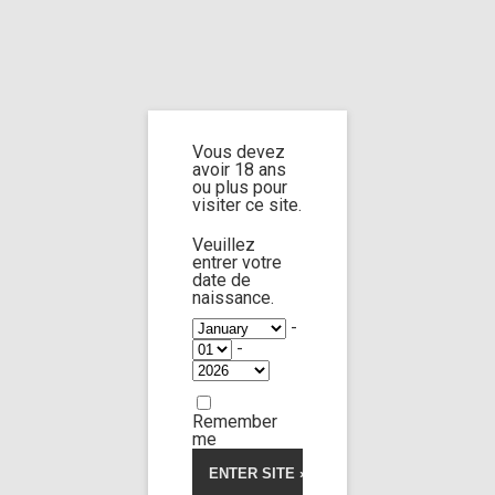
Home
Home
/
Shop
/
Limp Worship
/
Cast and extra
/ Cast Ariela Donovan
part 3
Vous devez
avoir 18 ans
Cast Ariela
ou plus pour
visiter ce site.
Donovan part 3
Veuillez
entrer votre
date de
naissance.
-
-
Remember
me