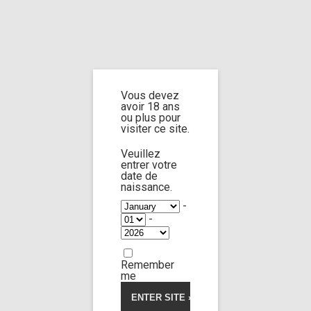
Home
Home
/
Shop
/
Limp Worship
/
Cast and extra
/ cast crazy girl part 4
Vous devez
cast crazy girl part
avoir 18 ans
ou plus pour
visiter ce site.
4
Veuillez
entrer votre
date de
naissance.
5.00
5
1
out of
based on
-
customer
-
rating
Remember
me