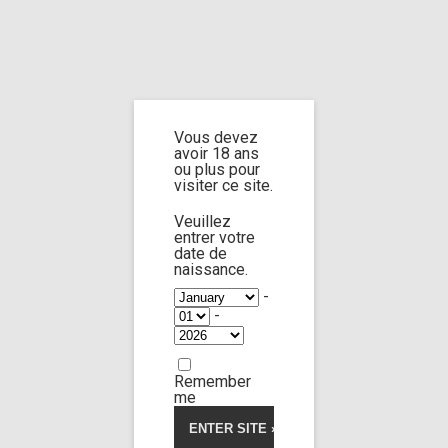
Home
Home
/
Shop
/
Limp Worship
/
Cast and extra
/ cast jane doe n°13 part
6
Vous devez
avoir 18 ans
cast jane doe n°13
ou plus pour
visiter ce site.
part 6
Veuillez
entrer votre
date de
naissance.
-
-
Remember
me