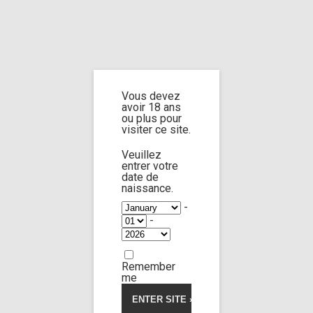
Home
Home
/
Shop
/
Limp Worship
/
Cast and extra
/ Cast Jane doe n°17
part 5
Vous devez
avoir 18 ans
Cast Jane doe
ou plus pour
visiter ce site.
n°17 part 5
Veuillez
entrer votre
date de
naissance.
-
-
Remember
me