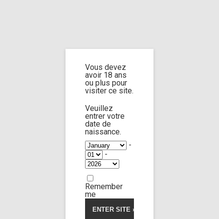
Home
Home
/
Shop
/
Limp Worship
/
Cast and extra
/ Cast Lucianna Lucci
part 2
Vous devez
avoir 18 ans
Cast Lucianna
ou plus pour
visiter ce site.
Lucci part 2
Veuillez
entrer votre
date de
naissance.
-
-
Remember
me