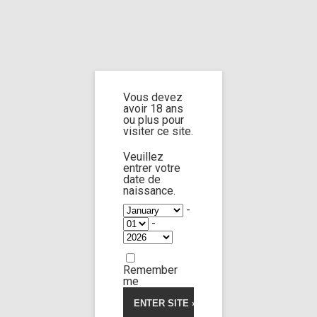
Home
Home
/
Shop
/
Limp Worship
/
Cast and extra
/ Cast Mellany Lapiedra
and Lara Lee part 2
Vous devez
avoir 18 ans
Cast Mellany
ou plus pour
visiter ce site.
Lapiedra and Lara
Veuillez
entrer votre
Lee part 2
date de
naissance.
-
-
Remember
me