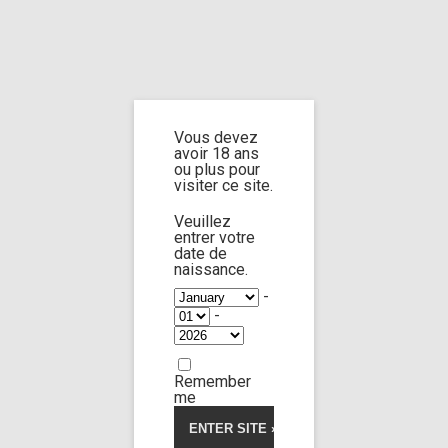
Home
Home
/
Shop
/
Limp Worship
/
Cast and extra
/ Cast Mencia Francis
part 1
Vous devez
avoir 18 ans
Cast Mencia
ou plus pour
visiter ce site.
Francis part 1
Veuillez
entrer votre
date de
naissance.
5.00
5
1
out of
-
based on
-
customer
rating
Remember
me