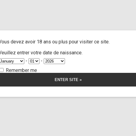
and extra
/ Cast Mia , Angel and Elena part 2
A
ACTRESSES
CUSTOM MOVIES
FOOT FETISH
S
Vous devez avoir 18 ans ou plus pour visiter ce site.
a , Angel and El
Veuillez entrer votre date de naissance.
-
-
Remember me