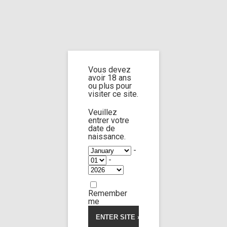
Home
Home
/
Shop
/
Limp Worship
/
Cast and extra
/ Cast Mia Stone part 1
Vous devez
Cast Mia Stone
avoir 18 ans
ou plus pour
visiter ce site.
part 1
Veuillez
entrer votre
date de
naissance.
-
-
Remember
me