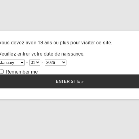
and extra
/ Cast Molly Smith part 3
A
ACTRESSES
CUSTOM MOVIES
FOOT FETISH
S
Vous devez avoir 18 ans ou plus pour visiter ce site.
lly Smith part 3
Veuillez entrer votre date de naissance.
-
-
Remember me