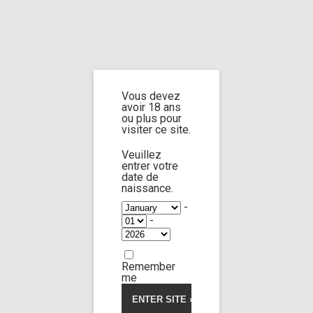
Home
Home
/
Shop
/
Limp Worship
/
Cast and extra
/ Cast Rebel Rhyder part
1
Vous devez
avoir 18 ans
Cast Rebel Rhyder
ou plus pour
visiter ce site.
part 1
Veuillez
entrer votre
date de
naissance.
-
-
Remember
me