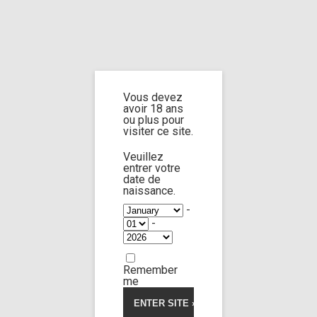
Home
Home
/
Shop
/
Limp Worship
/
Cast and extra
/ Custom 22 bonus
Vous devez
Custom 22 bonus
avoir 18 ans
ou plus pour
visiter ce site.
Veuillez
5.00
5
2
out of
entrer votre
based on
date de
customer
naissance.
ratings
-
-
Remember
me