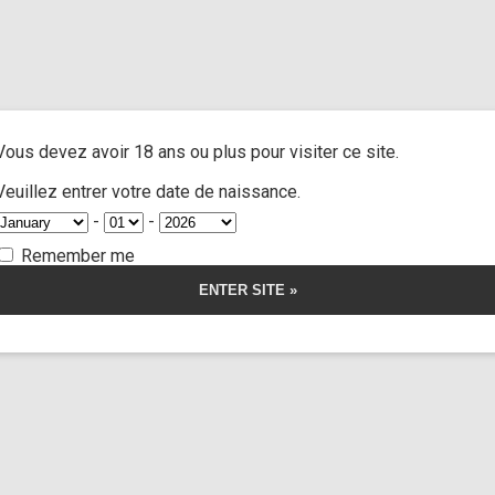
us
/ Custom 23
A
ACTRESSES
CUSTOM MOVIES
FOOT FETISH
S
Vous devez avoir 18 ans ou plus pour visiter ce site.
 23
Veuillez entrer votre date de naissance.
-
-
5.00
5
1
out of
based on
Remember me
customer
rating