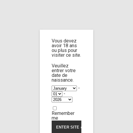
Home
Home
/
Shop
/
Limp Worship
/
Somnus
/ Custom 43
Vous devez
Custom 43
avoir 18 ans
ou plus pour
visiter ce site.
5.00
5
1
out of
based on
Veuillez
customer
entrer votre
rating
date de
naissance.
-
-
Remember
me