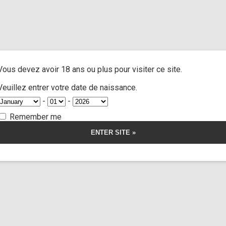
us
/ Custom 47
A
ACTRESSES
CUSTOM MOVIES
FOOT FETISH
S
Vous devez avoir 18 ans ou plus pour visiter ce site.
 47
Veuillez entrer votre date de naissance.
-
-
5.00
5
1
out of
based on
Remember me
customer
rating