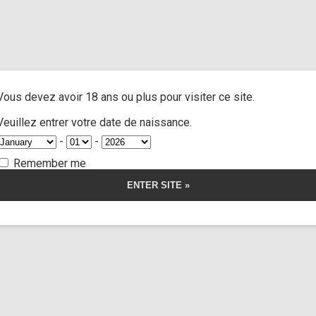
us
/ Iam invisible
A
ACTRESSES
CUSTOM MOVIES
FOOT FETISH
S
Vous devez avoir 18 ans ou plus pour visiter ce site.
isible
Veuillez entrer votre date de naissance.
-
-
5.00
5
1
out of
based on
Remember me
customer
rating