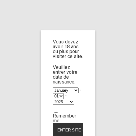
Home
Home
/
Shop
/
Limp Worship
/
Somnus
/ It’s not just made for men 6
Vous devez
It’s not just made
avoir 18 ans
ou plus pour
visiter ce site.
for men 6
Veuillez
entrer votre
date de
naissance.
4.00
5
2
out
of
based
-
on
-
customer
ratings
Remember
me