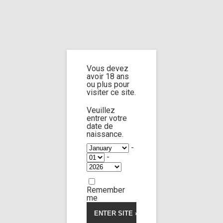
Home
Home
/
Shop
/ Products tagged “1 Eye check”
Vous devez
1 Eye check
avoir 18 ans
ou plus pour
visiter ce site.
Veuillez
entrer votre
date de
Ariela Donovan
45:16
naissance.
-
-
Limp Worship
Somnus
Custom 125 sequel
Remember
27,00
€
me
Voir la vidéo