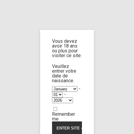
Home
Home
/
Shop
/ Products tagged “cum on face”
Vous devez
cum on face
avoir 18 ans
ou plus pour
visiter ce site.
Veuillez
entrer votre
date de
Lola Morango
100:09
naissance.
-
-
Limp Worship
Somnus
Very bad bitch 4
42,00
€
Remember
me
Voir la vidéo