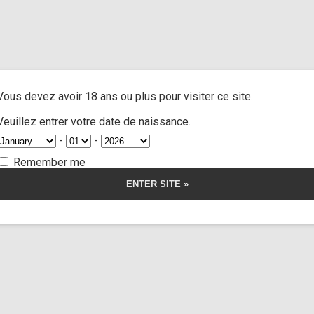
rd body handle”
A
ACTRESSES
CUSTOM MOVIES
FOOT FETISH
S
Vous devez avoir 18 ans ou plus pour visiter ce site.
ody handle
Veuillez entrer votre date de naissance.
-
-
Remember me
orship
Somnus
Thanatos
Limp Wors
Jane doe n°12
32:42
ut
at Jesus would
stra
mer
(cu
17,00
€
r la vidéo
Voir l