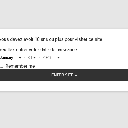
h heels off”
A
ACTRESSES
CUSTOM MOVIES
FOOT FETISH
S
Vous devez avoir 18 ans ou plus pour visiter ce site.
els off
Veuillez entrer votre date de naissance.
-
-
Remember me
Limp Wors
Yessica Bunny
17:19
Cus
orship
Somnus
alyzing drug
sequ
33,00
€
r la vidéo
Voir l