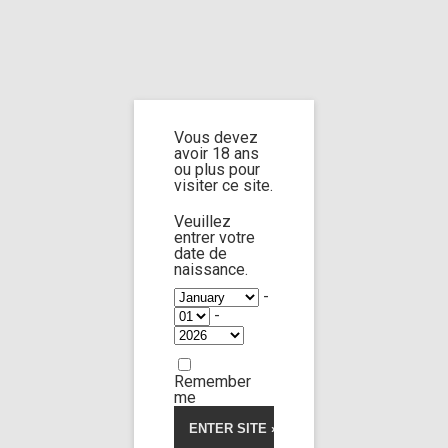
Home
Home
/
Shop
/
Limp Worship
/
Somnus
/ Paralyzing drug
Vous devez
Paralyzing drug
avoir 18 ans
ou plus pour
visiter ce site.
Veuillez
entrer votre
date de
naissance.
-
-
Remember
me