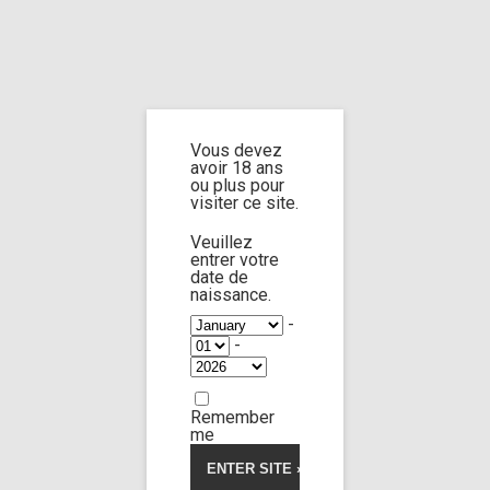
Home
Home
/
Shop
/ Products tagged “paralyzed”
Vous devez
paralyzed
avoir 18 ans
ou plus pour
visiter ce site.
Veuillez
entrer votre
date de
Lola Morango
100:09
naissance.
-
-
Limp Worship
Somnus
Very bad bitch 4
42,00
€
Remember
me
Voir la vidéo