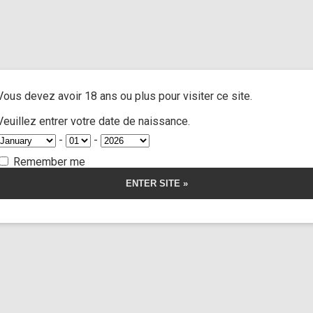
erly dangling”
A
ACTRESSES
CUSTOM MOVIES
FOOT FETISH
S
Vous devez avoir 18 ans ou plus pour visiter ce site.
 dangling
Veuillez entrer votre date de naissance.
-
-
Remember me
orship
Somnus
Jane doe n°2
38:54
ut
loroform
mer
s
ustom 3)
r la vidéo