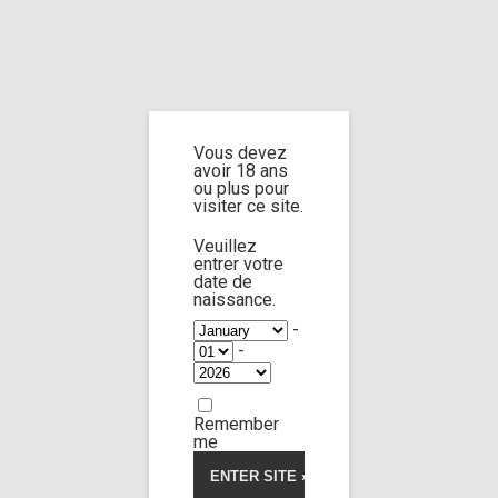
Home
Home
/
Shop
/ Products tagged “sleepy body”
Vous devez
sleepy body
avoir 18 ans
ou plus pour
visiter ce site.
Veuillez
entrer votre
date de
Helen Star
66:34
naissance.
-
-
Limp Worship
Thanatos
5.00
5
2
out
of
Custom 137 sequel
based
on
33,00
€
customer
Remember
ratings
me
Voir la vidéo